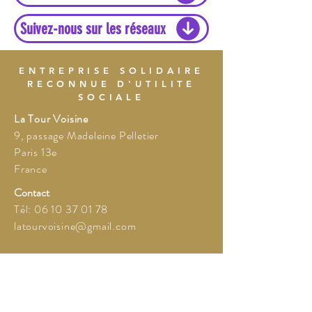
Suivez-nous sur les réseaux
ENTREPRISE SOLIDAIRE
RECONNUE D'UTILITE
SOCIALE
La Tour Voisine
9, passage Madeleine Pelletier
Paris 13e
France
Contact
Tél:
06 10 37 01 78
latourvoisine@gmail.com
Siège social
Au pied de mon quartier
11, rue Caillaux