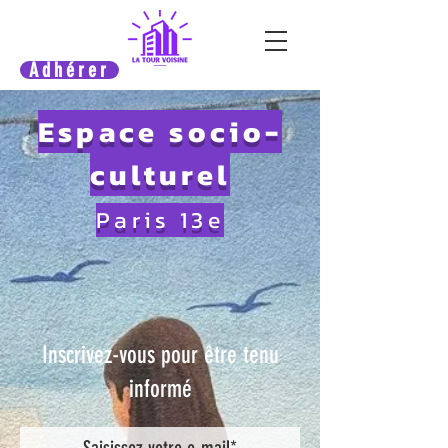
Adhérer
Espace socio-
culturel
Paris 13e
Inscrivez-vous pour être tenu
informé